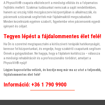
A PhysioVit® csapata elkötelezett a minőségi ellátás és a folyamatos
fejlődés mellett. Szakmai tudásunkat nemcsak a saját rendelőinkben,
hanem az ország több mozgásszervi központjában is alkalmazzák, és
páciensek százainak segítettek már fájdalmaiktól megszabadulni.
Minden kezelésünk egyénre szabott, figyelembe véve pácienseink egyedi
igényeit és céljait.
Tegyen lépést a fájdalommentes élet felé!
Ha Ön is szeretné megtapasztalni a kötőszöveti terápiák hatékonyságát,
keresse fel központunkat, és engedje, hogy szakértő csapatunk segítsen
Önnek a gyógyulásban. Ne hagyja, hogy a fájdalom korlátozza – válassza
a minőségi rehabilitációt és a professzionális törődést, amelyet a
PhysioVit® nyújt!
Lépjen kapcsolatba velünk, és kezdje meg már ma az utat a teljesebb,
fájdalommentes élet felé!
Információ: +36 1 790 9900