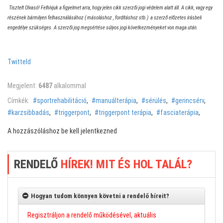
Tisztelt Olvasó! Felhívjuk a figyelmet arra, hogy jelen cikk szerzői jogi védelem alatt áll. A cikk, vagy egy
részének bármilyen felhasználásához ( másoláshoz , fordításhoz stb.) a szerző előzetes írásbeli
engedélye szükséges. A szerzői jog megsértése súlyos jogi következményeket von maga után.
Twitteld
Megjelent:
6487
alkalommal
Címkék:
sportrehabilitáció
,
manuálterápia
,
sérülés
,
gerincsérv
,
karzsibbadás
,
triggerpont
,
triggerpont terápia
,
fasciaterápia
,
A hozzászóláshoz be kell jelentkezned
RENDELŐ
HÍREK! MIT ÉS HOL TALÁL?
Hogyan tudom könnyen követni a rendelő híreit?
Regisztráljon a rendelő működésével, aktuális