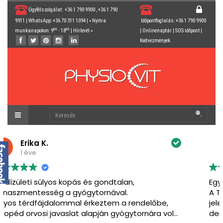
Ügyfélszolgálat: +36 1 790 9900 , +36 1 790
9911 | WhatsApp: +36 70 311 1094 | « Nyitva
Időpontfoglalás: +36 1 790 9900
00
00
munkanapokon: 9
- 18
|
Hírlevél
»
|
Onlinenaptár
|
SOS időpont
|
Kedvezmények
Judit Szalai
1 éve
Egy hely, ahol tényleg segítenek.
A TV2 Mokka Országos Gerincprogram interjú után
jelentkeztem Ildikóékhoz. Rendszeres
derékfájdalmam nehezítette az edzéseimet, és