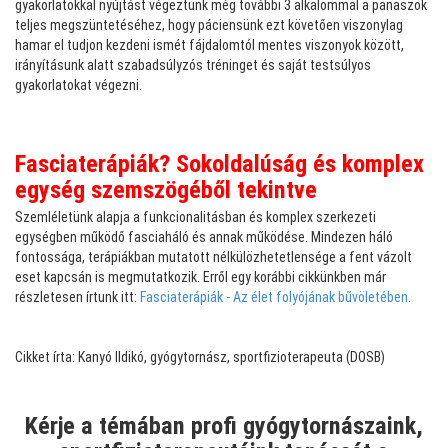
gyakorlatokkal nyújtást végeztünk még további 3 alkalommal a panaszok
teljes megszüntetéséhez, hogy páciensünk ezt követően viszonylag
hamar el tudjon kezdeni ismét fájdalomtól mentes viszonyok között,
irányításunk alatt szabadsúlyzós tréninget és saját testsúlyos
gyakorlatokat végezni.
Fasciaterápiák? Sokoldalúság és komplex
egység szemszögéből tekintve
Szemléletünk alapja a funkcionalitásban és komplex szerkezeti
egységben működő fasciaháló és annak működése. Mindezen háló
fontossága, terápiákban mutatott nélkülözhetetlensége a fent vázolt
eset kapcsán is megmutatkozik. Erről egy korábbi cikkünkben már
részletesen írtunk itt:
Fasciaterápiák - Az élet folyójának bűvöletében.
Cikket írta: Kanyó Ildikó, gyógytornász, sportfizioterapeuta (DOSB)
Kérje a témában profi gyógytornászaink,