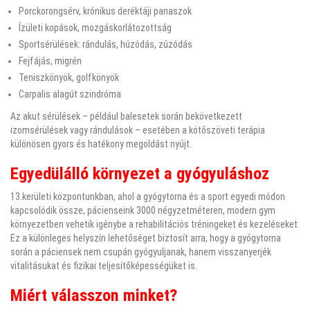
Porckorongsérv, krónikus deréktáji panaszok
Ízületi kopások, mozgáskorlátozottság
Sportsérülések: rándulás, húzódás, zúzódás
Fejfájás, migrén
Teniszkönyök, golfkönyök
Carpalis alagút szindróma
Az akut sérülések – például balesetek során bekövetkezett
izomsérülések vagy rándulások – esetében a kötőszöveti terápia
különösen gyors és hatékony megoldást nyújt.
Egyedülálló környezet a gyógyuláshoz
13.kerületi központunkban, ahol a gyógytorna és a sport egyedi módon
kapcsolódik össze, pácienseink 3000 négyzetméteren, modern gym
környezetben vehetik igénybe a rehabilitációs tréningeket és kezeléseket.
Ez a különleges helyszín lehetőséget biztosít arra, hogy a gyógytorna
során a páciensek nem csupán gyógyuljanak, hanem visszanyerjék
vitalitásukat és fizikai teljesítőképességüket is.
Miért válasszon minket?