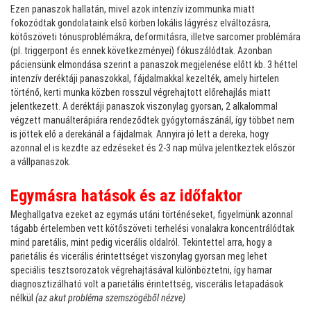
Ezen panaszok hallatán, mivel azok intenzív izommunka miatt
fokozódtak gondolataink első körben lokális lágyrész elváltozásra,
kötőszöveti tónusproblémákra, deformitásra, illetve sarcomer problémára
(pl. triggerpont és ennek következményei) fókuszálódtak. Azonban
páciensünk elmondása szerint a panaszok megjelenése előtt kb. 3 héttel
intenzív deréktáji panaszokkal, fájdalmakkal kezelték, amely hirtelen
történő, kerti munka közben rosszul végrehajtott előrehajlás miatt
jelentkezett. A deréktáji panaszok viszonylag gyorsan, 2 alkalommal
végzett manuálterápiára rendeződtek gyógytornászánál, így többet nem
is jöttek elő a derekánál a fájdalmak. Annyira jó lett a dereka, hogy
azonnal el is kezdte az edzéseket és 2-3 nap múlva jelentkeztek először
a vállpanaszok.
Egymásra hatások és az időfaktor
Meghallgatva ezeket az egymás utáni történéseket, figyelmünk azonnal
tágabb értelemben vett kötőszöveti terhelési vonalakra koncentrálódtak
mind paretális, mint pedig vicerális oldalról. Tekintettel arra, hogy a
parietális és vicerális érintettséget viszonylag gyorsan meg lehet
speciális tesztsorozatok végrehajtásával különböztetni, így hamar
diagnosztizálható volt a parietális érintettség, viscerális letapadások
nélkül
(az akut probléma szemszögéből nézve)