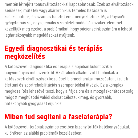
mentén létrejött tónusváltozásokkal kapcsolatosak. Ezek az elváltozások
sérülések, műtétek vagy akár krónikus terhelés hatására is
kialakulhatnak, és számos tünetet eredményezhetnek. Mi, a PhysioVit
gyógytornászai, egy speciális szemléletmóddal és szakértelemmel
közelítjük meg ezeket a problémákat, hogy pácienseink számára a lehető
leghatékonyabb megoldásokat nyújtsuk.
Egyedi diagnosztikai és terápiás
megközelítés
A kötőszöveti diagnosztika és terápia alapjaiban különbözik a
hagyományos módszerektől. Az általunk alkalmazott technikák a
kötőszöveti elváltozások kezelését biomechanikai, mozgástani, ízületi
élettani és sportrehabilitációs szempontokkal ötvözik. Ez a komplex
megközelítés lehetővé teszi, hogy a fájdalom és a mozgáskorlátozottság
mögött meghúzódó valódi okokat célozzuk meg, és gyorsabb,
hatékonyabb gyógyulást érjünk el.
Miben tud segíteni a fasciaterápia?
A kötőszöveti terápiák számos esetben bizonyították hatékonyságukat,
különösen az alábbi problémák kezelésében: