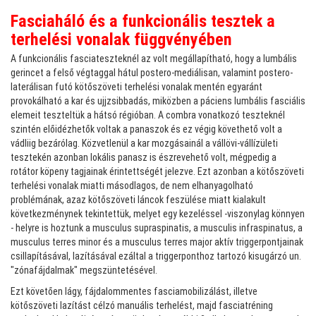
Fasciaháló és a funkcionális tesztek a
terhelési vonalak függvényében
A funkcionális fasciateszteknél az volt megállapítható, hogy a lumbális
gerincet a felső végtaggal hátul postero-mediálisan, valamint postero-
laterálisan futó kötőszöveti terhelési vonalak mentén egyaránt
provokálható a kar és ujjzsibbadás, miközben a páciens lumbális fasciális
elemeit teszteltük a hátsó régióban. A combra vonatkozó teszteknél
szintén előidézhetők voltak a panaszok és ez végig követhető volt a
vádliig bezárólag. Közvetlenül a kar mozgásainál a vállövi-vállízületi
tesztekén azonban lokális panasz is észrevehető volt, mégpedig a
rotátor köpeny tagjainak érintettségét jelezve. Ezt azonban a kötőszöveti
terhelési vonalak miatti másodlagos, de nem elhanyagolható
problémának, azaz kötőszöveti láncok feszülése miatt kialakult
következménynek tekintettük, melyet egy kezeléssel -viszonylag könnyen
- helyre is hoztunk a musculus supraspinatis, a musculis infraspinatus, a
musculus terres minor és a musculus terres major aktív triggerpontjainak
csillapításával, lazításával ezáltal a triggerponthoz tartozó kisugárzó un.
"zónafájdalmak" megszüntetésével.
Ezt követően lágy, fájdalommentes fasciamobilizálást, illetve
kötőszöveti lazítást célzó manuális terhelést, majd fasciatréning