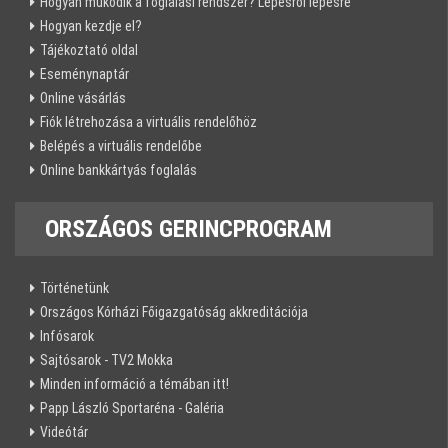
Hogyan működik a foglalási rendszer? Lépésről lépésre
Hogyan kezdje el?
Tájékoztató oldal
Eseménynaptár
Online vásárlás
Fiók létrehozása a virtuális rendelőhöz
Belépés a virtuális rendelőbe
Online bankkártyás foglalás
ORSZÁGOS
GERINCPROGRAM
Történetünk
Országos Kórházi Főigazgatóság akkreditációja
Infósarok
Sajtósarok - TV2 Mokka
Minden információ a témában itt!
Papp László Sportaréna - Galéria
Videótár