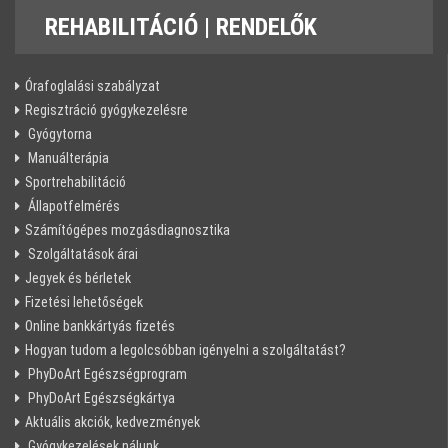
REHABILITÁCIÓ
| RENDELŐK
Órafoglalási szabályzat
Regisztráció gyógykezelésre
Gyógytorna
Manuálterápia
Sportrehabilitáció
Állapotfelmérés
Számítógépes mozgásdiagnosztika
Szolgáltatások árai
Jegyek és bérletek
Fizetési lehetőségek
Online bankkártyás fizetés
Hogyan tudom a legolcsóbban igényelni a szolgáltatást?
PhyDoArt Egészségprogram
PhyDoArt Egészségkártya
Aktuális akciók, kedvezmények
Gyógykezelések nálunk