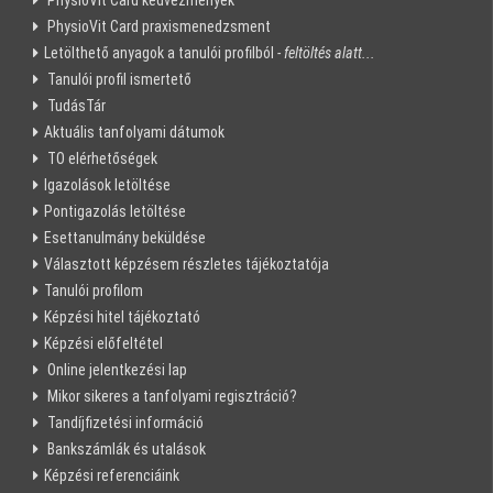
PhysioVit Card kedvezmények
PhysioVit Card praxismenedzsment
Letölthető anyagok a tanulói profilból
- feltöltés alatt...
Tanulói profil ismertető
TudásTár
Aktuális tanfolyami dátumok
TO elérhetőségek
Igazolások letöltése
Pontigazolás letöltése
Esettanulmány beküldése
Választott képzésem részletes tájékoztatója
Tanulói profilom
Képzési hitel tájékoztató
Képzési előfeltétel
Online jelentkezési lap
Mikor sikeres a tanfolyami regisztráció?
Tandíjfizetési információ
Bankszámlák és utalások
Képzési referenciáink