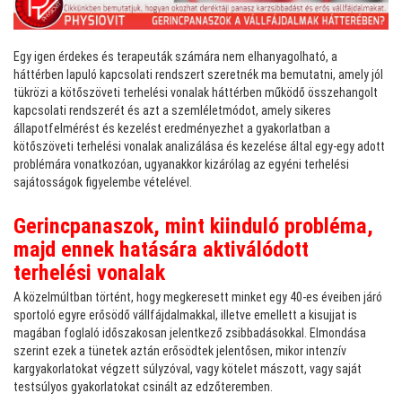
Egy igen érdekes és terapeuták számára nem elhanyagolható, a
háttérben lapuló kapcsolati rendszert szeretnék ma bemutatni, amely jól
tükrözi a kötőszöveti terhelési vonalak háttérben működő összehangolt
kapcsolati rendszerét és azt a szemléletmódot, amely sikeres
állapotfelmérést és kezelést eredményezhet a gyakorlatban a
kötőszöveti terhelési vonalak analizálása és kezelése által egy-egy adott
problémára vonatkozóan, ugyanakkor kizárólag az egyéni terhelési
sajátosságok figyelembe vételével.
Gerincpanaszok, mint kiinduló probléma,
majd ennek hatására aktiválódott
terhelési vonalak
A közelmúltban történt, hogy megkeresett minket egy 40-es éveiben járó
sportoló egyre erősödő vállfájdalmakkal, illetve emellett a kisujjat is
magában foglaló időszakosan jelentkező zsibbadásokkal. Elmondása
szerint ezek a tünetek aztán erősödtek jelentősen, mikor intenzív
kargyakorlatokat végzett súlyzóval, vagy kötelet mászott, vagy saját
testsúlyos gyakorlatokat csinált az edzőteremben.