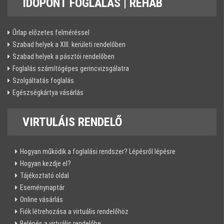
IDŐPONT
FOGLALÁS | REHAB
Űrlap előzetes felméréssel
Szabad helyek a XIII. kerületi rendelőben
Szabad helyek a pásztói rendelőben
Foglalás számítógépes gerincvizsgálatra
Szolgáltatás foglalás
Egészségkártya vásárlás
VIRTULÁIS
RENDELŐ
Hogyan működik a foglalási rendszer? Lépésről lépésre
Hogyan kezdje el?
Tájékoztató oldal
Eseménynaptár
Online vásárlás
Fiók létrehozása a virtuális rendelőhöz
Belépés a virtuális rendelőbe