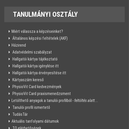
TANULMÁNYI
OSZTÁLY
Miért válassza a képzéseinket?
Általános képzési feltételek (AKF)
Házirend
Adatvédelmi szabályzat
Hallgatói kártya tájékoztató
Hallgatói kártya igénylése itt
Hallgatói kártya érvényesítése itt
Kártyaszám kereső
PhysioVit Card kedvezmények
PhysioVit Card praxismenedzsment
Letölthető anyagok a tanulói profilból
- feltöltés alatt...
Tanulói profil ismertető
TudásTár
Aktuális tanfolyami dátumok
TO elérhetőségek