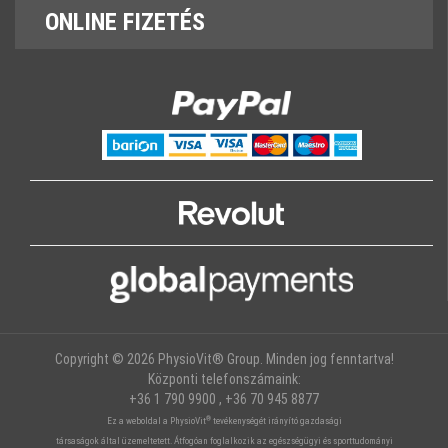
ONLINE
FIZETÉS
Copyright © 2026 PhysioVit® Group. Minden jog fenntartva!
Központi telefonszámaink:
+36 1 790 9900 , +36 70 945 8877
®
Ez a weboldal a PhysioVit
tevékenységét irányító gazdasági
társaságok által üzemeltetett. Átfogóan foglalkozik az egészségügyi és sporttudományi