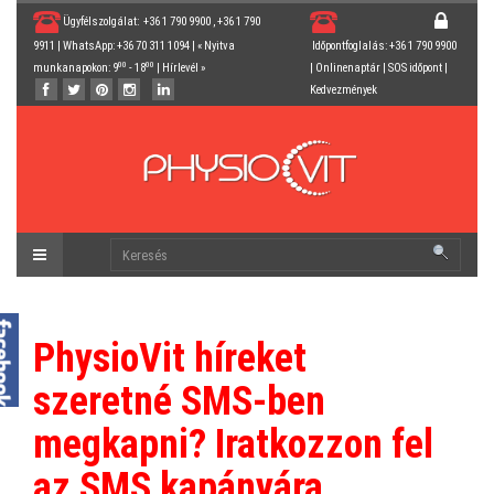
Ügyfélszolgálat: +36 1 790 9900 , +36 1 790
9911 | WhatsApp: +36 70 311 1094 | « Nyitva
Időpontfoglalás: +36 1 790 9900
00
00
munkanapokon: 9
- 18
|
Hírlevél
»
|
Onlinenaptár
|
SOS időpont
|
Kedvezmények
PhysioVit híreket
szeretné SMS-ben
megkapni? Iratkozzon fel
az SMS kapányára.