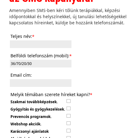
Amennyiben SMS-ben kéri tőlünk terápiákkal, képzési
időpontokkal és helyszínekkel, új tanulási lehetőségekkel
kapcsolatos híreinket, küldje be hozzánk telefonszámát.
Teljes név:
*
Belföldi telefonszám (mobil):
*
Email cím:
Melyik témában szerete híreket kapni?
*
Szakmai továbbképzések.
Gyógyítás és gyógykezelések.
Prevencós programok.
Webshop akciók.
Karácsonyi ajánlatok