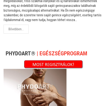
megoldásokat, friss szakmai irányokat és új narratívákat ismerhetnek
meg, míg az érdeklődő látogatók saját gerincpanaszaikra találhatnak
biztonságos, mozgásalapú alternatívákat. Ha Ön nem egészségügyi
szakember, de szeretne tenni saját gerince egészségéért, esetleg tartós
fájdalommal él, vagy nem tudja, hogyan térhet vissza…
Bővebben...
PHYDOART®
| EGÉSZSÉGPROGRAM