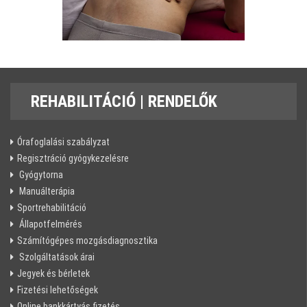
REHABILITÁCIÓ
| RENDELŐK
Órafoglalási szabályzat
Regisztráció gyógykezelésre
Gyógytorna
Manuálterápia
Sportrehabilitáció
Állapotfelmérés
Számítógépes mozgásdiagnosztika
Szolgáltatások árai
Jegyek és bérletek
Fizetési lehetőségek
Online bankkártyás fizetés