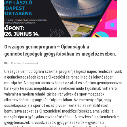
Országos gerincprogram – Újdonságok a
gerincbetegségek gyógyításában és megelőzésében.
Pontszerző események
Országos Gerincprogram szakmai programja Egész napos rendezvényünk
a gerincbetegségek korszerű kezelési és rehabilitációs lehetőségeit
mutatja be. A program során szó lesz az akut és krónikus gerincpanaszok
hatékony terápiás megoldásairól, a nehezen múló fájdalmak hátteréről,
valamint a modern rehabilitációs irányelvek és sportmozgások
alkalmazásáról a gyógyulás folyamatában. Az esemény célja, hogy
összekapcsolja a sportot és az orvosi-fizioterápiás rehabilitációt,
bemutatva azokat az új szemléletű megközelítéseket, amelyekkel a
mozgás újra a gyógyulás eszközévé válhat. A résztvevő szakemberek –
gyógytornászok, orvosok, edzők, gyógymasszőrök – gyakorlati