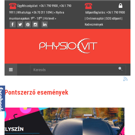
Ügyfélszolgálat: +36 1 790 9900 , +36 1 790
9911 | WhatsApp: +36 70 311 1094 | « Nyitva
Időpontfoglalás: +36 1 790 9900
00
00
munkanapokon: 9
- 18
|
Hírlevél
»
|
Onlinenaptár
|
SOS időpont
|
Kedvezmények
Pontszerző események