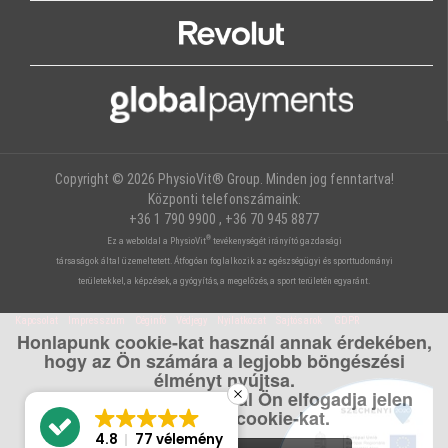
Copyright © 2026 PhysioVit® Group. Minden jog fenntartva!
Központi telefonszámaink:
+36 1 790 9900 , +36 70 945 8877
®
Ez a weboldal a PhysioVit
tevékenységét irányító gazdasági
társaságok által üzemeltetett. Átfogóan foglalkozik az egészségügyi és sporttudományi
területekkel, a képzések, a gyógyítás, a megelőzés, a sport területén egyaránt.
Kapcsolat
Impresszum
Céginfó
Védjegy
Nyilatkozat
Sajtósarok
GDPR
Honlapunk cookie-kat használ annak érdekében,
hogy az Ön számára a legjobb böngészési
élményt nyújtsa.
A weboldal használatával Ön elfogadja jelen
felhasználási cookie-kat.
4.8
77 vélemény