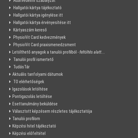
Adatvédelmi szabályzat
Hallgatói kártya tájékoztató
Hallgatói kártya igénylése itt
Hallgatói kártya érvényesítése itt
Kártyaszám kereső
PhysioVit Card kedvezmények
PhysioVit Card praxismenedzsment
Letölthető anyagok a tanulói profilból
- feltöltés alatt...
Tanulói profil ismertető
TudásTár
Aktuális tanfolyami dátumok
TO elérhetőségek
Igazolások letöltése
Pontigazolás letöltése
Esettanulmány beküldése
Választott képzésem részletes tájékoztatója
Tanulói profilom
Képzési hitel tájékoztató
Képzési előfeltétel