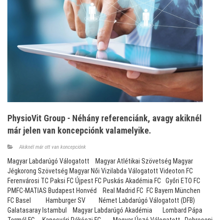
PhysioVit Group - Néhány referenciánk, avagy akiknél
már jelen van koncepciónk valamelyike.
Akiknél már ott van koncepciónk
Magyar Labdarúgó Válogatott Magyar Atlétikai Szövetség Magyar
Jégkorong Szövetség Magyar Női Vizilabda Válogatott Videoton FC
Ferenvárosi TC Paksi FC Újpest FC Puskás Akadémia FC Győri ETO FC
PMFC-MATIAS Budapest Honvéd Real Madrid FC FC Bayern München
FC Basel Hamburger SV Német Labdarúgó Válogatott (DFB)
Galatasaray Istambul Magyar Labdarúgó Akadémia Lombard Pápa
Termál FC Kaposvári Rákóczi FC Magyar Úszó Válogatott Debreceni