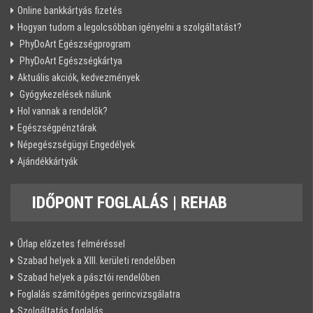
Online bankkártyás fizetés
Hogyan tudom a legolcsóbban igényelni a szolgáltatást?
PhyDoArt Egészségprogram
PhyDoArt Egészségkártya
Aktuális akciók, kedvezmények
Gyógykezelések nálunk
Hol vannak a rendelők?
Egészségpénztárak
Népegészségügyi Engedélyek
Ajándékkártyák
IDŐPONT
FOGLALÁS | REHAB
Űrlap előzetes felméréssel
Szabad helyek a XIII. kerületi rendelőben
Szabad helyek a pásztói rendelőben
Foglalás számítógépes gerincvizsgálatra
Szolgáltatás foglalás