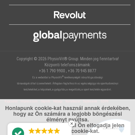
Copyright © 2026 PhysioVit® Group. Minden jog fenntartva!
Központi telefonszámaink:
+36 1 790 9900 , +36 70 945 8877
®
Ez a weboldal a PhysioVit
tevékenységét irányító gazdasági
társaságok által üzemeltetett. Átfogóan foglalkozik az egészségügyi és sporttudományi
területekkel, a képzések, a gyógyítás, a megelőzés, a sport területén egyaránt.
Kapcsolat
Impresszum
Céginfó
Védjegy
Nyilatkozat
Sajtósarok
GDPR
Honlapunk cookie-kat használ annak érdekében,
hogy az Ön számára a legjobb böngészési
élményt nyújtsa.
A weboldal használatával Ön elfogadja jelen
felhasználási cookie-kat.