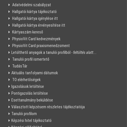
Adatvédelmi szabályzat
Hallgatói kártya tájékoztató
Hallgatói kártya igénylése itt
Hallgatói kártya érvényesítése itt
Kártyaszám kereső
PhysioVit Card kedvezmények
PhysioVit Card praxismenedzsment
Letölthető anyagok a tanulói profilból
- feltöltés alatt...
Tanulói profil ismertető
TudásTár
Aktuális tanfolyami dátumok
TO elérhetőségek
Igazolások letöltése
Pontigazolás letöltése
Esettanulmány beküldése
Választott képzésem részletes tájékoztatója
Tanulói profilom
Képzési hitel tájékoztató