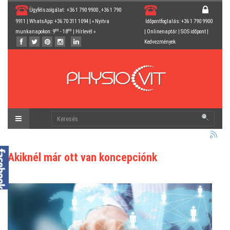
Ügyfélszolgálat: +36 1 790 9900 , +36 1 790
9911 | WhatsApp: +36 70 311 1094 | « Nyitva
Időpontfoglalás: +36 1 790 9900
00
00
munkanapokon: 9
- 18
|
Hírlevél
»
|
Onlinenaptár
|
SOS időpont
|
Kedvezmények
Akiknél már ott van koncepciónk